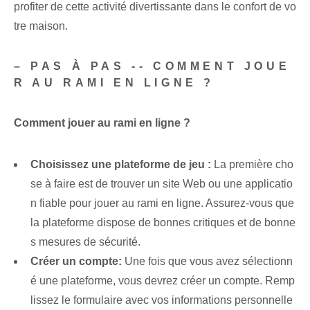
profiter de cette activité divertissante dans le confort de vo
tre maison.
– PAS À PAS -- COMMENT JOUE
R AU RAMI EN LIGNE ?
Comment jouer au rami en ligne ?
Choisissez une plateforme de jeu :
La première cho
se à faire est de trouver un site Web ou une applicatio
n fiable pour jouer au rami en ligne. Assurez-vous que
la plateforme dispose de bonnes critiques et de bonne
s mesures de sécurité.
Créer un compte:
Une fois que vous avez sélectionn
é une plateforme, vous devrez créer un compte. Remp
lissez le formulaire avec vos informations personnelle