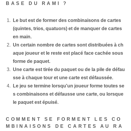
BASE DU RAMI ?
Le but est de former des combinaisons de cartes
(quintes, trios, quatuors) et de manquer de cartes
en main.
Un certain nombre de cartes sont distribuées à ch
aque joueur et le reste est placé face cachée sous
forme de paquet.
Une carte est tirée du paquet ou de la pile de défau
sse à chaque tour et une carte est défaussée.
Le jeu se termine lorsqu'un joueur forme toutes se
s combinaisons et défausse une carte, ou lorsque
le paquet est épuisé.
COMMENT SE FORMENT LES CO
MBINAISONS DE CARTES AU RA