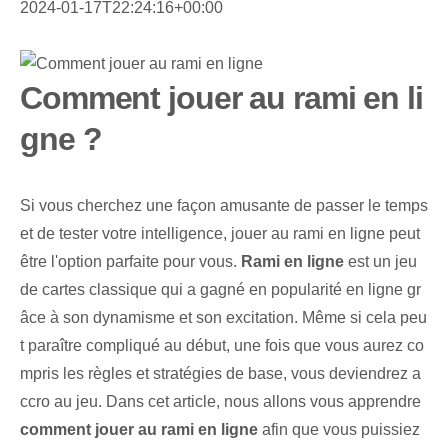
2024-01-17T22:24:16+00:00
Comment jouer au rami en li
gne ?
Si vous cherchez une façon amusante de passer le temps
et de tester votre intelligence, jouer au rami en ligne peut
être l'option parfaite pour vous.
Rami en ligne
est un jeu
de cartes classique qui a gagné en popularité en ligne gr
âce à son dynamisme et son excitation. Même si cela peu
t paraître compliqué au début, une fois que vous aurez co
mpris les règles et stratégies de base, vous deviendrez a
ccro au jeu. Dans cet article, nous allons vous apprendre
comment jouer au rami en ligne
afin que vous puissiez