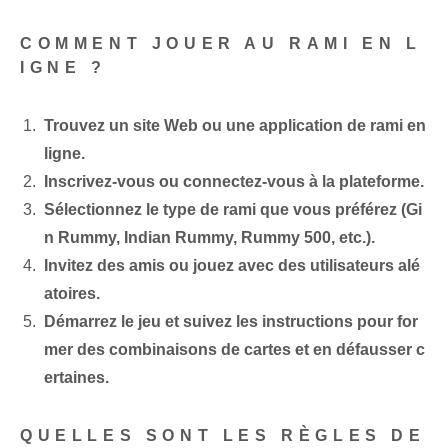
COMMENT JOUER AU RAMI EN L
IGNE ?
Trouvez un site Web ou une application de rami en
ligne.
Inscrivez-vous ou connectez-vous à la plateforme.
Sélectionnez le type de rami que vous préférez (Gi
n Rummy, Indian Rummy, Rummy 500, etc.).
Invitez des amis ou jouez avec des utilisateurs alé
atoires.
Démarrez le jeu et suivez les instructions pour for
mer des combinaisons de cartes et en défausser c
ertaines.
QUELLES SONT LES RÈGLES DE