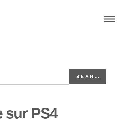
M
e sur PS4