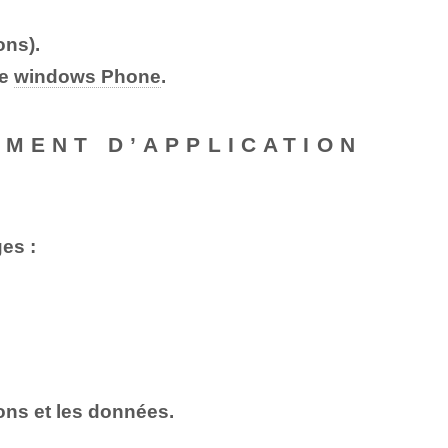
ons).
de
windows Phone
.
EMENT D’APPLICATION
es :
ons et les données.