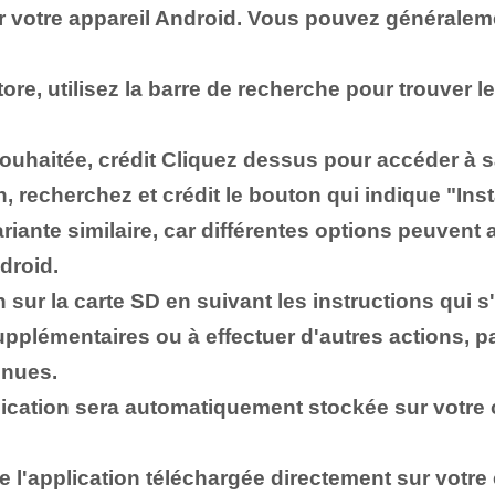
 votre appareil Android. Vous pouvez généraleme
re, utilisez la barre de recherche pour trouver l
.
souhaitée,
crédit
Cliquez dessus pour accéder à sa
on, recherchez et
crédit
le bouton qui indique "Inst
variante similaire, car différentes options peuven
droid.
n sur la carte SD en suivant les instructions qui s
pplémentaires ou à effectuer d'autres actions, par
nnues.
pplication sera automatiquement stockée sur votre
e l'application téléchargée directement sur votr