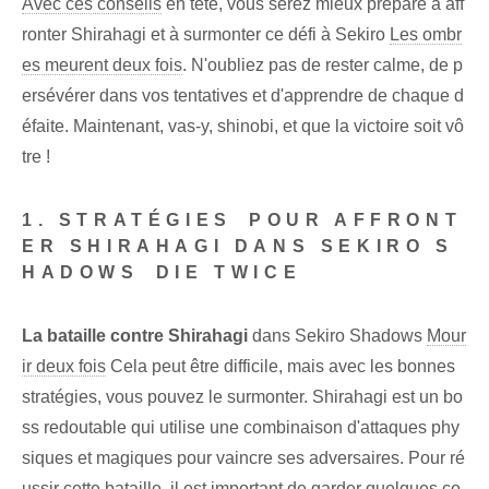
Avec ces conseils
en tête, vous serez mieux préparé à aff
ronter Shirahagi et à surmonter ce défi à Sekiro
Les ombr
es meurent deux fois
.⁣ N'oubliez pas de rester calme, de p
ersévérer dans vos tentatives et d'apprendre de chaque d
éfaite. Maintenant, vas-y, shinobi, et que la victoire soit vô
tre !
1. STRATÉGIES⁤ POUR AFFRONT
ER SHIRAHAGI DANS SEKIRO S
HADOWS ⁢DIE TWICE
La bataille contre Shirahagi
dans Sekiro Shadows
Mour
ir deux fois
Cela peut être difficile, mais avec les bonnes
stratégies, vous pouvez le surmonter. Shirahagi est un ⁢bo
ss⁣ redoutable qui utilise une ⁢combinaison d'attaques phy
siques et magiques pour vaincre ses adversaires. Pour ré
ussir cette bataille, il est important de garder quelques co