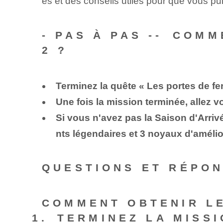
es et des conseils utiles pour que vous pu
-‍ PAS À PAS‌ -- ⁤C
2 ?
Terminez la ⁢quête « Les portes de fe
Une fois la mission terminée, allez v
Si vous n'avez pas la Saison d'Arriv
nts légendaires et 3 noyaux d'amélio
QUESTIONS ET RÉPO
COMMENT OBTENIR LE
TERMINEZ LA MISSI