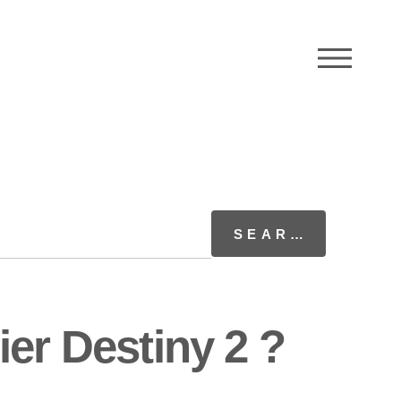
M
er Destiny 2 ?