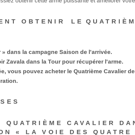
issiez obtenir cette arme puissante et améliorer vot
OMMENT OBTENIR ⁤LE⁤QUATRI
r » dans la campagne Saison de l'arrivée‌.
oir Zavala dans la Tour pour récupérer l'arme.
ée, vous pouvez acheter le Quatrième Cavalier de
ration.
NSES
 QUATRIÈME CAVALIER DAN
ON « LA VOIE DES QUATRE