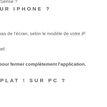
alSense ?
SUR IPHONE ?
bas de l'écran,⁤ selon⁤ le modèle
de votre iP
at!.
pour fermer complètement ⁣l'application.
PLAT ! SUR PC ?