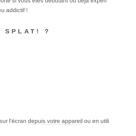
orte si vous êtes débutant ou déjà expéri
⁢ addictif !
 SPLAT! ?
 sur l'écran
depuis votre appareil
ou en utili