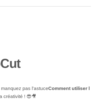
pCut
Ne manquez pas l'astuce
Comment utiliser l
créativité !‍ 😎🎥