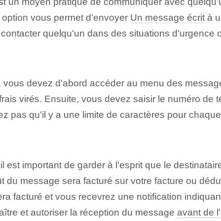
st un moyen pratique de communiquer avec quelqu'u
e option vous permet d'envoyer⁢
Un message écrit
à u
z contacter quelqu'un dans des situations d'urgence 
, vous devez d'abord accéder au menu des messages 
is virés. Ensuite, vous devez saisir le numéro de t
 pas⁢ qu'il y a une ⁣limite de caractères pour chaq
l est important de garder à l'esprit que le destinataire
ût du message sera facturé sur votre facture ou dédui
era facturé et vous recevrez une notification indiqua
ître et ⁤autoriser ⁤la⁢ réception‍ du message
avant de l