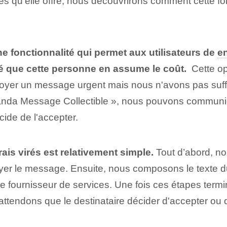
s qu'elle offre, nous découvrirons comment cette fonc
ne fonctionnalité qui permet aux utilisateurs de
e
té que cette personne en assume le coût.
⁢ Cette op
yer‌ un ‌message‍ urgent mais nous n'avons pas suff
emanda‍ Message Collectible », nous pouvons commun
écide de l'accepter.
is virés est relativement simple.
Tout d’abord, no
yer le message. Ensuite, nous composons le texte 
 le fournisseur de services. Une fois ces étapes term
tendons que le destinataire décider d'accepter ou 