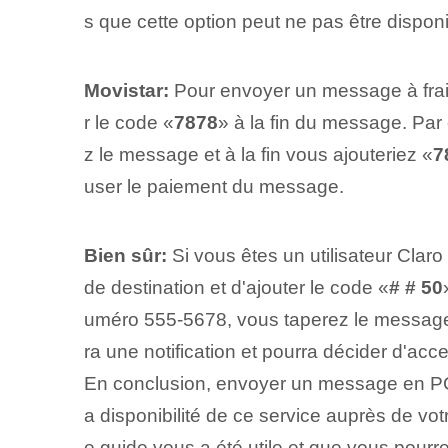
s que cette option peut ne pas être dispon
Movistar:
Pour envoyer un message à frais
r le code «
7878
» à la fin du message. Par
z le message et à la fin vous ajouteriez «
7
user le paiement du message.
Bien sûr:
Si vous êtes un utilisateur Clar
de destination et d'ajouter le code «
# # 50
uméro 555-5678, vous taperez le ‌message 
ra une notification et pourra décider d'ac
En conclusion, envoyer un message en PCV v
a ⁤disponibilité⁤ de ce service auprès de 
e guide vous a été utile et que vous pour