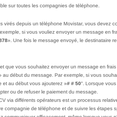
ible sur toutes les compagnies de téléphone.
 virés depuis un téléphone Movistar, vous devez co
 exemple, si vous vouliez envoyer un message en fra
878
». Une fois le message envoyé, le destinataire re
o et que vous souhaitez envoyer un message en frais 
» au début du message. Par exemple, si vous souhai
et ‌au début vous ajouterez ⁣»
# # 50
".​ Lorsque vou
cepter ou de refuser le paiement du message.
ia différents opérateurs est un processus relativeme
votre⁤ compagnie de téléphone et de suivre‌ les étape
rez communiquer efficacement, même lorsque vous n'