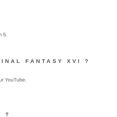
n 5.
INAL FANTASY XVI ?
sur YouTube.
.
I ?