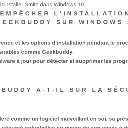
ésinstaller Smite dans Windows 10
 EMPÊCHER L'INSTALLATIO
GEEKBUDDY SUR WINDOWS 
icence et les options d'installation pendant le pr
ndésirables comme Geekbuddy.
i-malware à jour pour détecter et supprimer les pro
KBUDDY A-T-IL SUR LA SÉ
ré comme un logiciel malveillant en soi, sa pré
 sécurité potentielles en raison de son accès à 