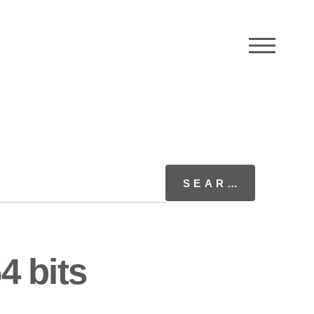
M
4 bits