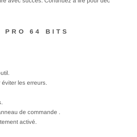
aire avec succès. Continuez à lire⁢ pour déc
 PRO 64 BITS
til.
viter les erreurs.
s.
⁢panneau de commande ⁤.
tement activé.