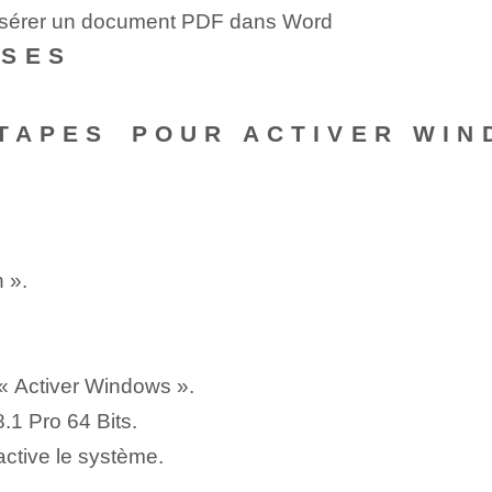
insérer un document PDF dans Word
NSES
TAPES⁤ POUR ACTIVER WIN
 ».
r « Activer Windows ».
.1 Pro 64 Bits.
active le système.