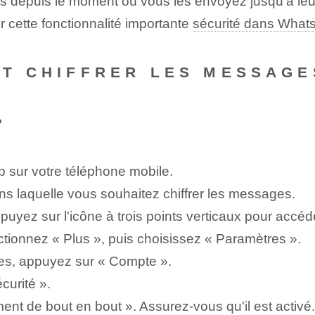
depuis le moment où vous les envoyez jusqu'à leur r
r cette fonctionnalité importante
sécurité dans What
NT CHIFFRER LES MESSAG
?
 sur votre téléphone mobile.
s laquelle vous souhaitez chiffrer les messages.
ppuyez sur l'icône à trois points verticaux pour accé
tionnez « Plus », puis choisissez « Paramètres ».
es, appuyez sur « Compte ».
curité ».
ment de bout en bout ». Assurez-vous qu'il est activé.