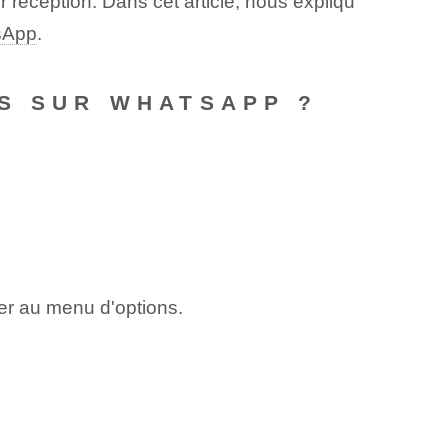
éception. Dans cet article, nous expliqu
sApp
.
ES SUR WHATSAPP ?
der au menu d'options.