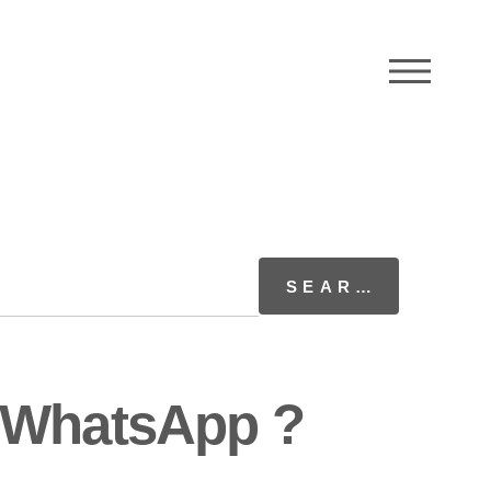
M
r WhatsApp ?