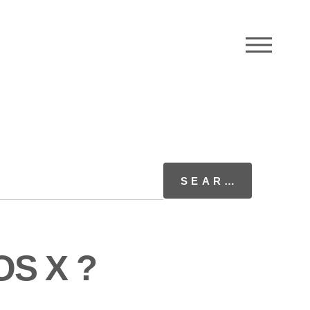
M
 OS X ?