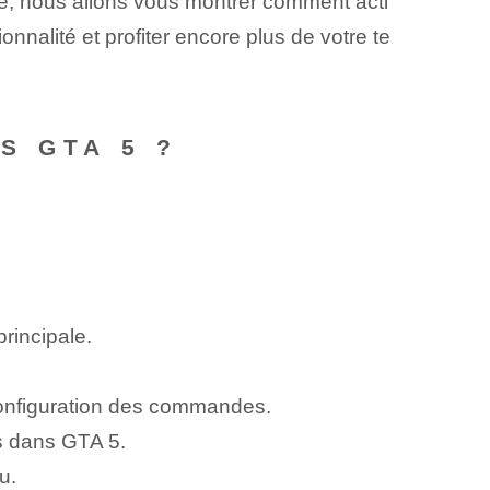
cle, nous allons vous montrer comment acti
tionnalité et profiter encore plus de votre te
S GTA 5 ?
rincipale.
onfiguration des commandes.
s dans GTA 5.
u.