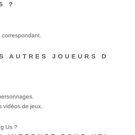
5 ?
n correspondant.
ES AUTRES JOUEURS D
 personnages.
 vidéos de jeux.
ng Us ?