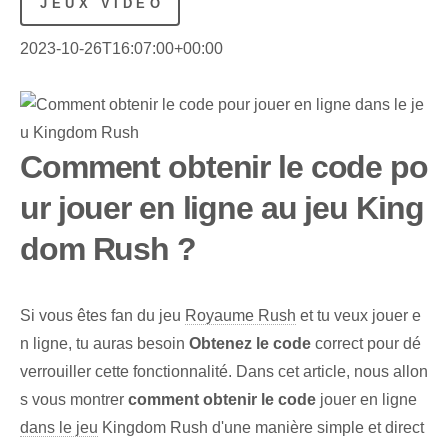
JEUX VIDÉO
2023-10-26T16:07:00+00:00
Comment obtenir le code po
ur jouer en ligne au jeu King
dom Rush ?
Si vous êtes fan du jeu
Royaume Rush
et ‌tu veux jouer e
n ligne, tu auras besoin⁣
Obtenez le code
correct pour dé
verrouiller cette⁤ fonctionnalité. Dans cet article, nous allon
s vous montrer
comment obtenir le code⁤
jouer en ligne
dans le jeu
Kingdom Rush d'une manière simple et direct