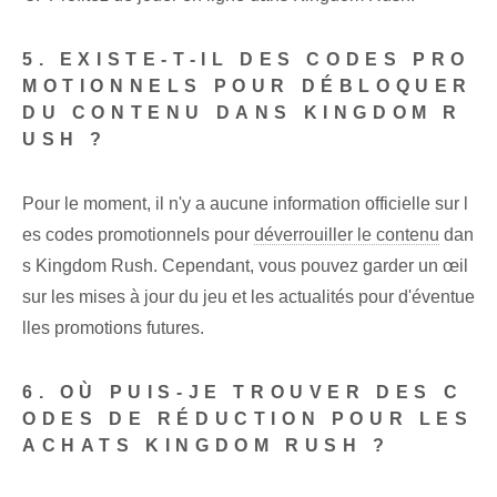
5. EXISTE-T-IL DES CODES PRO
MOTIONNELS POUR DÉBLOQUER
DU CONTENU DANS KINGDOM R
USH ?
Pour le moment, il n'y a aucune information officielle⁣ sur l
es codes promotionnels pour
déverrouiller le contenu
dan
s Kingdom Rush. Cependant, vous pouvez garder un œil
sur les mises à jour du jeu et les actualités pour d'éventue
lles promotions futures.
6. OÙ PUIS-JE TROUVER DES C
ODES DE RÉDUCTION POUR LES
ACHATS KINGDOM RUSH ?