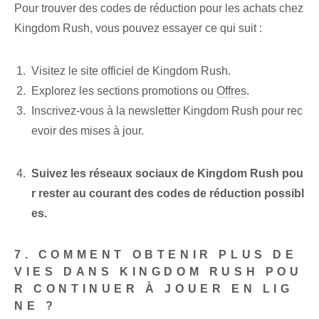
Pour trouver des codes de réduction pour les achats chez
Kingdom Rush, vous pouvez essayer ce qui suit :
Visitez le site officiel de Kingdom Rush.
Explorez les sections promotions ou
Offres
.
Inscrivez-vous à la newsletter Kingdom Rush pour rec
evoir des mises à jour.
Suivez les réseaux sociaux de Kingdom Rush pou
r rester au courant des codes de réduction possibl
es.
7. COMMENT OBTENIR PLUS DE
VIES DANS KINGDOM RUSH POU
R CONTINUER À JOUER EN LIG
NE ?