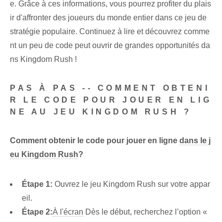
e. ⁢Grâce à ces informations, vous pourrez profiter du plais
ir d'affronter des joueurs du monde entier dans ce jeu de
stratégie populaire.⁣ Continuez à lire et découvrez‍ comme
nt un peu de code peut ouvrir de grandes opportunités da
ns Kingdom Rush !
PAS À PAS -- COMMENT OBTENI
R LE CODE POUR JOUER EN LIG
NE AU JEU KINGDOM RUSH ?
Comment obtenir le code pour jouer en ligne
dans le j
eu Kingdom Rush
?
Étape 1:
Ouvrez le jeu Kingdom ⁤Rush sur votre appar
eil.
Étape 2:
À l'écran
Dès le début, recherchez l’option «