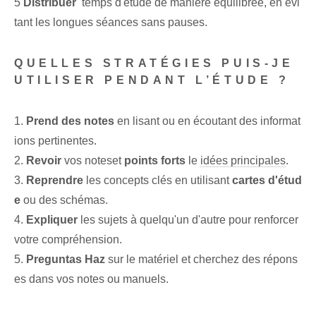
5
Distribuer
⁤ temps d'étude de manière équilibrée, en évi
tant les longues séances sans pauses.
QUELLES STRATÉGIES PUIS-JE
UTILISER PENDANT L’ÉTUDE ?
1.
Prend des notes
en lisant ou en écoutant des informat
ions pertinentes.
2.
Revoir
vos notes⁣et‌
points forts
le
idées principales
.
3.
Reprendre
les concepts clés en utilisant
cartes d'étud
e
ou des schémas.
4.
Expliquer
les sujets à quelqu'un d'autre⁢ pour renforcer
votre‍ compréhension.
5.
Preguntas Haz
sur le matériel et cherchez des répons
es dans vos notes ou manuels.