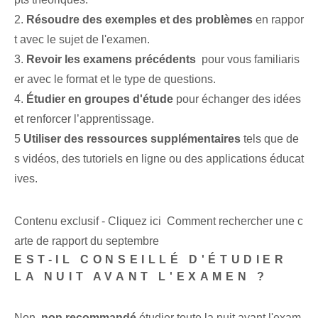
2.
Résoudre des exemples⁤ et​ des problèmes
en rappor
t avec le sujet de l'examen.
3.
Revoir les examens précédents
⁤ pour ‌vous familiaris
er avec le format et le type de questions.
4.
Étudier en groupes d'étude
​pour échanger des idées⁤
et renforcer‌ l’apprentissage.
5
Utiliser des ressources supplémentaires
tels que de
s vidéos, des tutoriels en ligne ou des applications éducat
ives.
Contenu exclusif - Cliquez ici Comment rechercher une c
arte de rapport du septembre
EST-IL CONSEILLÉ D'ÉTUDIER
LA NUIT AVANT L'EXAMEN ?
Non,
non recommandé
étudier ⁢toute la nuit‍ avant l'exam