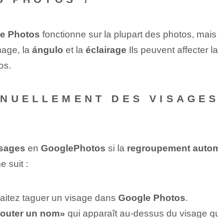
e Photos
fonctionne sur la plupart des photos, mais 
mage, la
ángulo
et la
éclairage
Ils peuvent affecter la
os.
ANUELLEMENT DES VISAGE
isages
en
GooglePhotos
si la
regroupement auto
e suit :
itez taguer un visage⁣ dans ⁤
Google Photos
.
jouter un nom»
qui apparaît au-dessus⁢ du visage q