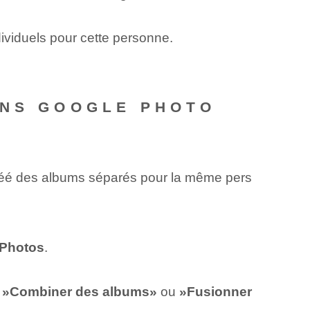
ividuels pour cette⁤ personne.
ANS GOOGLE PHOTO
⁤créé des albums séparés⁢ pour la même pers
 Photos
.
e
»Combiner​ des albums»
⁢ou
»Fusionner