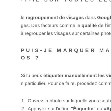
le ⁤
regroupement de visages
⁢dans
Googl
ges. Des facteurs comme le
qualité
de l'i
à regrouper les visages sur certaines phot
PUIS-JE MARQUER M
OS ?
Si tu peux
étiqueter manuellement les v
n particulier. Pour ce faire, procédez comm
Ouvrez la photo sur laquelle vous souha
Appuyez sur l'icône
"Étiquette"
ou ⁣
»A