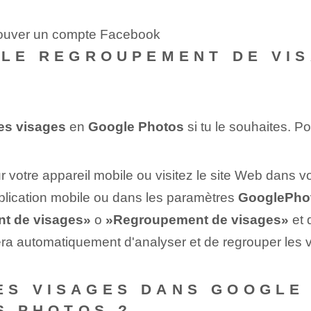
trouver un compte Facebook
 LE REGROUPEMENT DE VI
es visages
en
Google Photos
⁤si tu le souhaites. ⁢P
r votre appareil mobile​ ou visitez le site Web dans v
plication mobile ou dans les paramètres‍
Google‌Pho
t de visages»
o
»Regroupement de visages»
et 
sera automatiquement d'analyser et de regrouper les 
ES VISAGES DANS GOOGLE
S PHOTOS ?