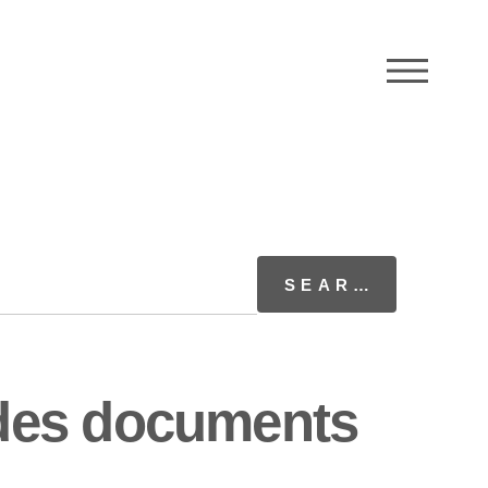
M
des documents