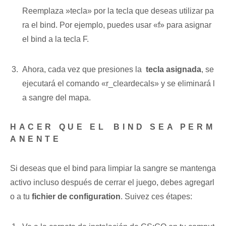
⁣Reemplaza ⁤»tecla» por ​la tecla que deseas utilizar ⁢pa
ra el bind. Por ejemplo, puedes ⁢usar «f» para asignar ​
el ​bind a la tecla F.
Ahora,⁤ cada vez que presiones la ​
tecla asignada
, se
ejecutará el comando «r_cleardecals» y se eliminará ​l
a ⁤sangre del mapa.
HACER QUE EL⁣ BIND SEA PERM
ANENTE
Si deseas‌ que⁢ el bind para limpiar la sangre‍ se mantenga
activo incluso​ después de cerrar el juego, debes⁤ agregarl
o a tu
fichier de configuration
. Suivez ces étapes: