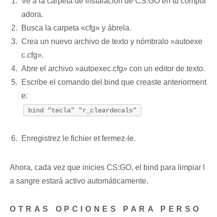
Ve a la carpeta de instalación ⁤de CS:GO⁤ en tu comput
adora.
Busca ⁣la carpeta «cfg» y ábrela.
Crea un nuevo archivo de texto y nómbralo ⁢»autoexe
c.cfg».
Abre el archivo ‌»autoexec.cfg» con un editor de texto.
Escribe el ‍comando​ del bind que creaste anteriorment
e:
bind "tecla" "r_cleardecals"
Enregistrez le fichier et fermez-le.
Ahora,​ cada⁢ vez que ⁤inicies CS:GO, el bind para limpiar l
a sangre estará activo automáticamente.
OTRAS OPCIONES PARA PERSO