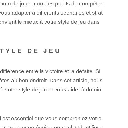
imum de joueur⁤ ou des points de compéten
ous adapter à différents scénarios et strat
vient le mieux à votre style de jeu⁤ dans⁤
TYLE DE JEU
férence entre la victoire et la défaite.⁤ Si
tes au bon endroit. Dans cet article, nous
 votre style de jeu et vous aider⁤ à domin
l est essentiel que vous compreniez votre
ères-tu
jouer en équipe
ou seul ?‍ Identifier⁤ c