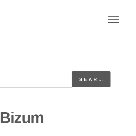
M
 Bizum