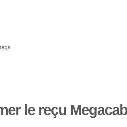
tags
er le reçu Megacab