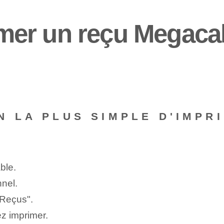
er un reçu Megacab
N LA PLUS SIMPLE D'IMP
le⁢.
nel.
"Reçus".
ez imprimer.