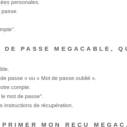
nées
personales.
e passe.
ompte".
T DE PASSE MEGACABLE, QU
ble.
t de passe » ou « Mot de passe oublié ».
votre compte.
 le mot de passe".
es instructions de récupération.
IMPRIMER MON REÇU MEGAC