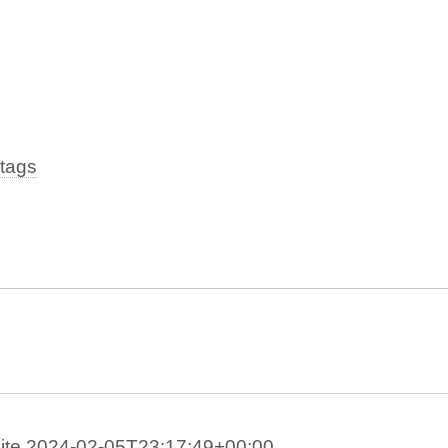
tags
ite
2024-02-05T23:17:49+00:00