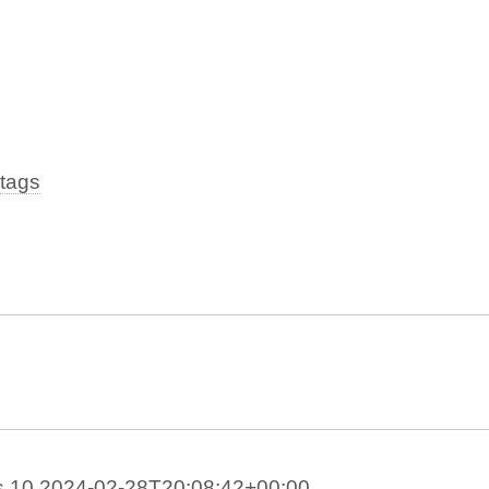
tags
s 10
2024-02-28T20:08:42+00:00