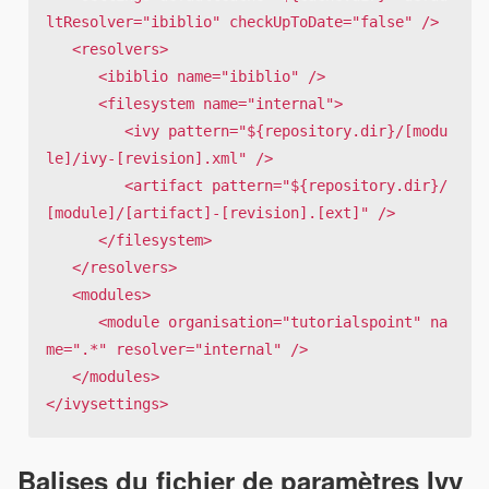
ltResolver="ibiblio" checkUpToDate="false" />

   <resolvers>

      <ibiblio name="ibiblio" />

      <filesystem name="internal">

         <ivy pattern="${repository.dir}/[modu
le]/ivy-[revision].xml" />

         <artifact pattern="${repository.dir}/
[module]/[artifact]-[revision].[ext]" />

      </filesystem>

   </resolvers>

   <modules>

      <module organisation="tutorialspoint" na
me=".*" resolver="internal" />

   </modules>

</ivysettings>
Balises du fichier de paramètres Ivy