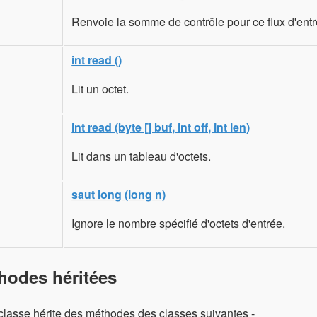
Renvoie la somme de contrôle pour ce flux d'entr
int read ()
Lit un octet.
int read (byte [] buf, int off, int len)
Lit dans un tableau d'octets.
saut long (long n)
Ignore le nombre spécifié d'octets d'entrée.
hodes héritées
classe hérite des méthodes des classes suivantes -