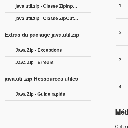
1
java.util.zip - Classe ZipInputStream
java.util.zip - Classe ZipOutputStream
2
Extras du package java.util.zip
Java Zip - Exceptions
3
Java Zip - Erreurs
java.util.zip Ressources utiles
4
Java Zip - Guide rapide
Mét
Cette 