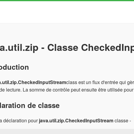
va.util.zip - Classe CheckedI
roduction
a.util.zip.CheckedInputStream
class est un flux d'entrée qui
de lecture. La somme de contrôle peut ensuite être utilisée pour v
laration de classe
la déclaration pour
java.util.zip.CheckedInputStream
classe -