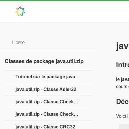
ja
Home
Classes de package java.util.zip
int
Tutoriel sur le package java.util.zip
le
jav
cours 
java.util.zip - Classe Adler32
Déc
java.util.zip - Classe CheckedInputStream
java.util.zip - Classe CheckedOutputStream
Voici 
java.util.zip - Classe CRC32