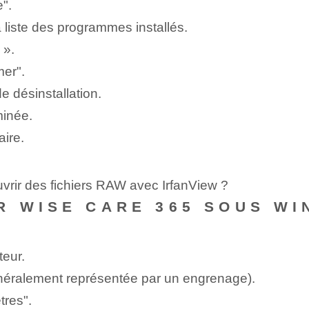
".
liste des programmes installés.
 ».
mer".
e désinstallation.
minée.
ire.
vrir des fichiers RAW avec IrfanView ?
R WISE CARE 365 SOUS WI
teur.
énéralement représentée par un engrenage).
tres".