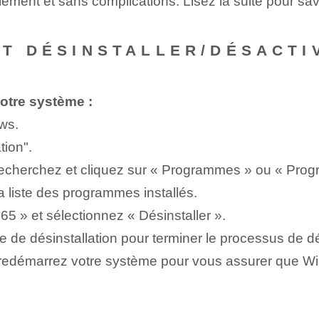
lement et sans complications. Lisez la suite pour s
NT DÉSINSTALLER/DÉSACTI
otre système :
ws.
tion".
echerchez et cliquez sur « Programmes » ou « Progr
 liste des programmes installés.
365 » et sélectionnez « Désinstaller ».
 de désinstallation pour terminer le processus de dé
e, redémarrez votre système pour vous assurer que 