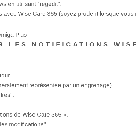
ows
en utilisant "regedit".
es
avec Wise Care 365
(soyez prudent lorsque vous m
Omiga Plus
 LES NOTIFICATIONS WISE
teur.
énéralement représentée par un engrenage).
tres".
ations de Wise Care 365 ».
les modifications".