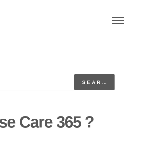
M
se Care 365 ?