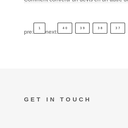
1
40
39
38
37
pre:
next:
GET IN TOUCH