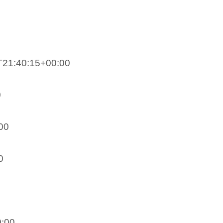
T21:40:15+00:00
0
00
0
0:00