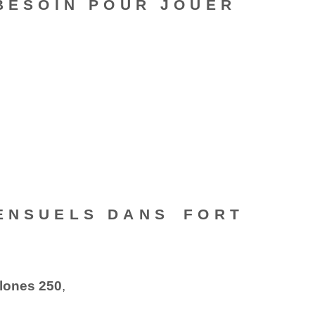
 BESOIN POUR JOUER
ENSUELS DANS⁢ FORT
llones 250
,