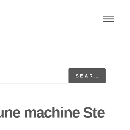
M
une machine Ste