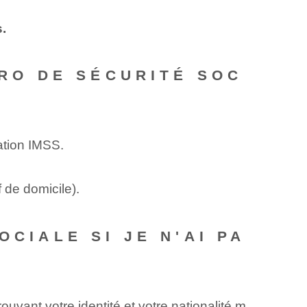
s.
ÉRO DE SÉCURITÉ SOC
ation IMSS.
if de domicile).
CIALE SI JE N'AI PA
uvant votre identité et votre nationalité m