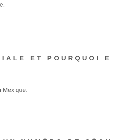
e.
CIALE ET POURQUOI E
u Mexique.