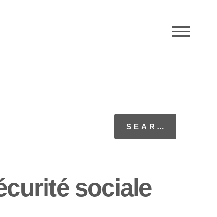
M
urité sociale