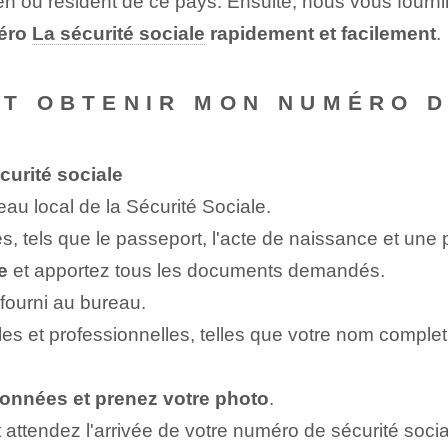
en ou résident de ce pays. Ensuite, nous vous fournir
méro
La sécurité sociale
rapidement et facilement
.
NT OBTENIR MON NUMÉRO D
urité sociale
u local de la Sécurité Sociale.
 tels que le passeport, l'acte de naissance et une 
e
et apportez ⁢tous les documents demandés.
fourni au bureau.
es et professionnelles, telles que votre nom complet
données et prenez⁣ votre ⁢photo
.
 attendez l'arrivée de votre numéro de sécurité socia