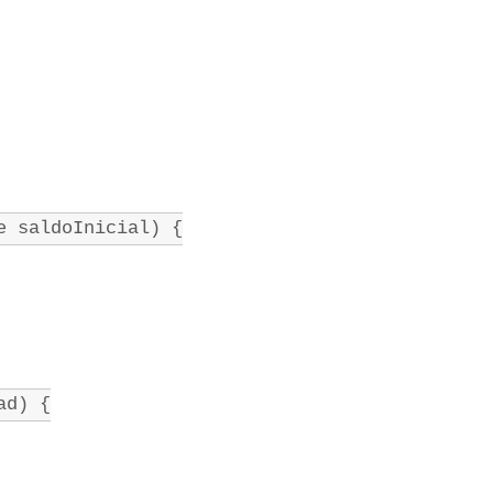
e saldoInicial) {
ad) {