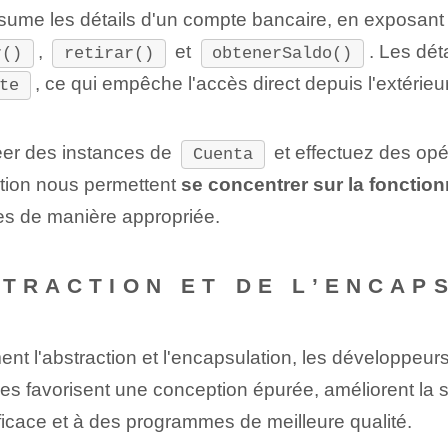
sume les détails d'un compte bancaire, en exposan
,‌
et⁢
. Les déta
r()
retirar()
obtenerSaldo()
, ce qui empêche l'accès direct depuis l'extérieu
te
réer des instances de
et effectuez des opé
Cuenta
lation nous permettent
se concentrer sur la fonction
es de manière appropriée.
STRACTION ET DE L’ENCAP
nt l'abstraction et l'encapsulation, les développeu
ipes favorisent une conception épurée, améliorent la sé
icace et à des programmes de meilleure qualité.