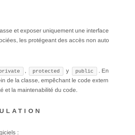
classe et exposer uniquement une interface
ociées, les protégeant des accès non auto
,
y
. En
private
protected
public
 de ⁢la classe, empêchant⁤ le code extern
té et la maintenabilité du code.
SULATION
iciels :