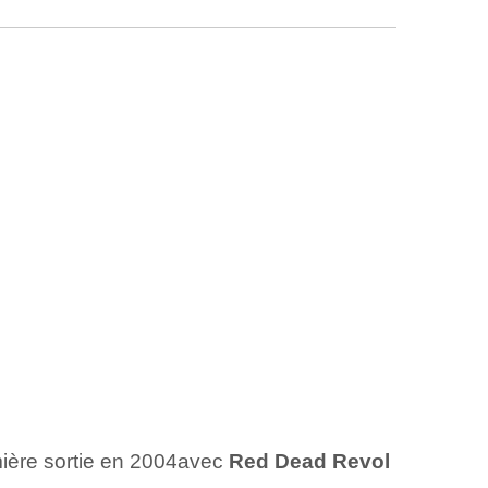
mière‍ sortie en 2004⁤avec
Red Dead Revol