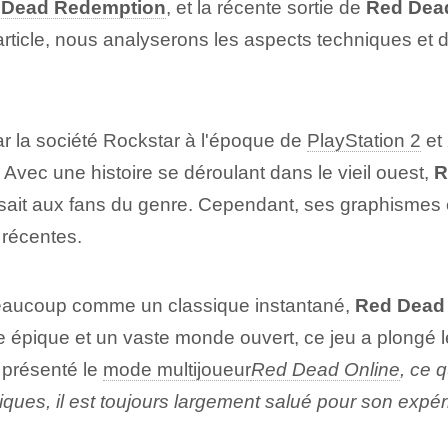
 Dead Redemption
, et la récente sortie de
Red Dea
article, nous analyserons les aspects techniques e
par la société Rockstar à l'époque de
PlayStation 2
et 
. ⁢Avec une ‌histoire se déroulant dans le vieil ouest,
R
laisait aux fans du genre. Cependant, ses graphisme
 récentes.
beaucoup comme un classique instantané,
Red Dead
 épique et un vaste monde ouvert, ce jeu a plongé le
a présenté le
mode multijoueur
Red Dead Online
, ce q
chniques, il est toujours largement salué pour son expé