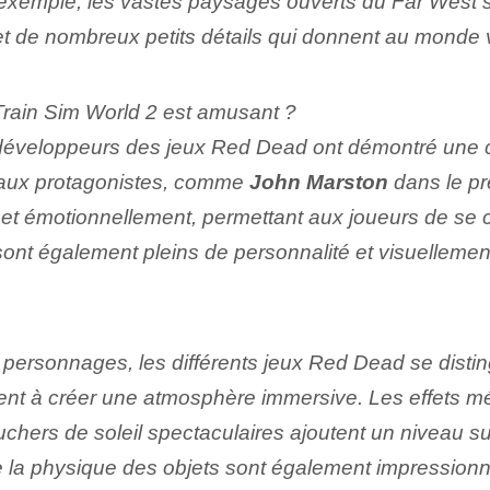
exemple, les vastes paysages ouverts du Far West so
et de nombreux petits détails qui donnent au monde v
 Train Sim World 2 est amusant ?
développeurs des jeux Red Dead ont démontré une c
ipaux protagonistes, comme⁤
John Marston
dans le pr
nt et émotionnellement, permettant aux joueurs de se 
ont également pleins de personnalité et visuellement
personnages, les différents jeux Red Dead se disting
buent à créer une atmosphère immersive. Les effets m
couchers de soleil spectaculaires ajoutent un niveau
t de la physique des objets sont également impressi