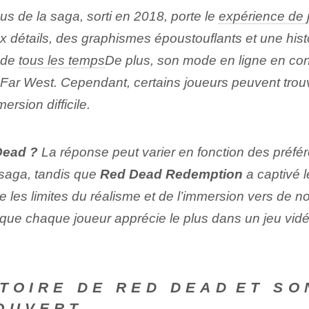
pus de la saga, sorti en 2018, porte le
expérience de 
x détails⁣, des graphismes époustouflants et ‌une hist
x de
tous les temps
De plus, son mode en ligne en cons
e Far West. Cependant, certains joueurs peuvent trouve
rsion difficile.
Dead ?
La réponse peut varier en fonction des préf
 saga, tandis que
Red Dead Redemption
a captivé l
 les limites du réalisme et de l’immersion vers de 
ue chaque joueur apprécie le plus dans un jeu vidé
TOIRE DE RED DEAD⁤ET SON
OUVERT