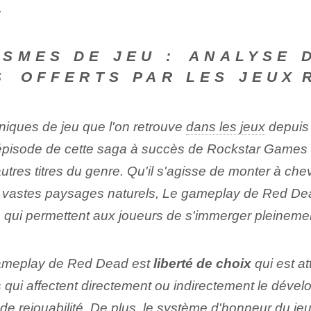
.
SMES DE JEU :
⁤ANALYSE​ 
⁤ OFFERTS PAR LES JEUX⁢R
iques de jeu que l'on retrouve
dans les jeux
depuis 
e épisode de cette saga à succès de Rockstar Games 
res titres du genre. Qu'il s'agisse de monter à cheval
de vastes paysages naturels, Le gameplay de Red Dead
qui permettent aux joueurs de s'immerger pleineme
 gameplay de Red Dead est
liberté de choix
qui est at
qui affectent directement ou indirectement le déve
e rejouabilité. De plus, le système d'honneur du je