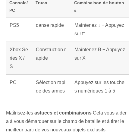
Console/
Truco
Combinaison de bouton
PC
s
PS5
danse rapide
Maintenez ↓ + Appuyez
sur □
Xbox Se
Construction r
Maintenez B​ + Appuyez
ries X /
apide
sur‌ X
S
PC
Sélection rapi
Appuyez sur les touche
de des armes⁢
s numériques 1 à 5
Maîtrisez-les
astuces et combinaisons
Cela vous aider
a à vous démarquer sur le champ de bataille et à tirer le
meilleur parti de vos nouveaux objets exclusifs.