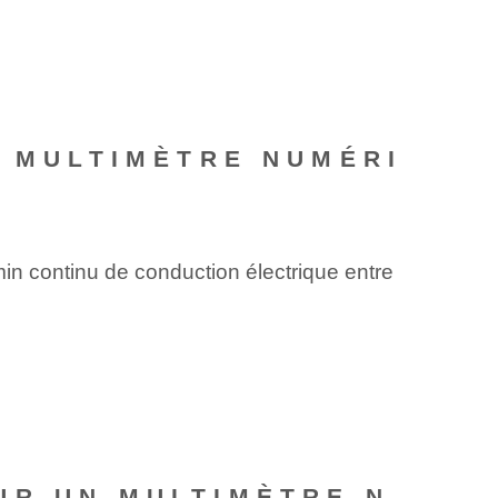
N MULTIMÈTRE NUMÉRI
emin continu de conduction électrique entre
UR UN MULTIMÈTRE N