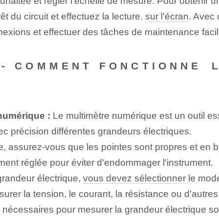
ouhaitée et régler l'échelle de mesure. Pour obteni
t du circuit et effectuez la lecture.
sur l'écran
. Avec 
nnexions et effectuer des tâches de maintenance facil
E -- COMMENT FONCTIONNE⁤
numérique :
Le multimètre numérique ‍est⁤ un outil ess
ec précision différentes⁣ grandeurs électriques.
re, assurez-vous que les pointes sont propres et en bo
ment réglée pour éviter d'endommager l'instrument.
randeur électrique,
vous devez sélectionner
le mode
rer la tension, le courant, la résistance ou d'autre
 nécessaires pour mesurer la grandeur électrique so