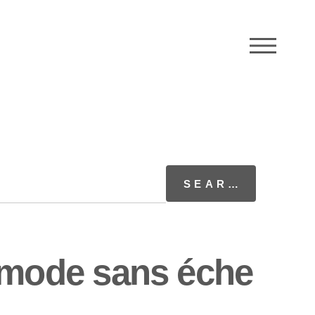
M
mode sans éche