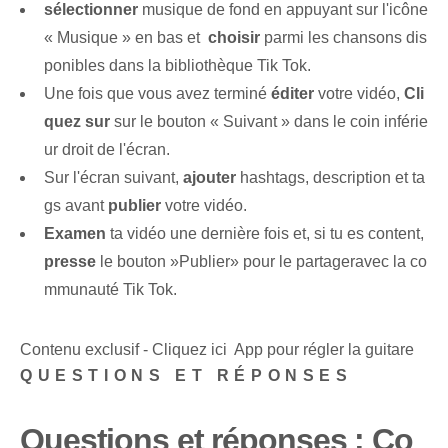
sélectionner
musique de fond en appuyant sur l'icône
« Musique » en bas et ⁤
choisir
parmi les chansons dis
ponibles dans la bibliothèque Tik Tok⁢.
Une fois que vous avez terminé
éditer
votre vidéo,
Cli
quez sur
sur le bouton « Suivant » dans le coin inférie
ur droit de l'écran.
Sur l'écran suivant,
ajouter
hashtags, description et ta
gs avant⁤
publier
votre vidéo.
Examen
ta vidéo une dernière fois⁣ et, si tu es content,
presse
le bouton ​»Publier» pour ⁤le partager⁢avec la co
mmunauté Tik Tok.
Contenu exclusif - Cliquez ici App pour régler la guitare
QUESTIONS ET RÉPONSES
Questions et réponses : ‌Co