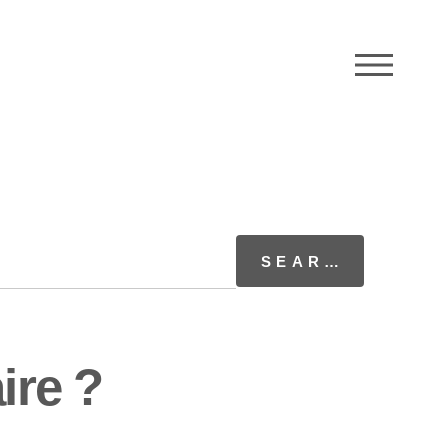
M
ire ?