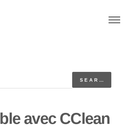
M
uble avec CClean