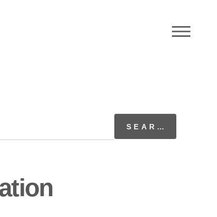
M
ation