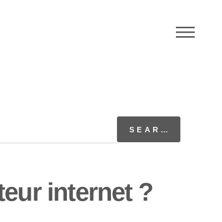
M
eur internet ?