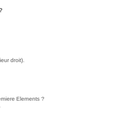
?
eur droit).
emiere Elements ?
?