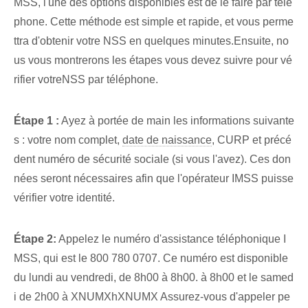
MSS, l'une des options disponibles est de le faire par télé
phone. Cette méthode est⁢ simple et rapide, et vous perme
ttra d'obtenir votre NSS ⁢en ⁢quelques‍ minutes.⁣Ensuite,⁣ no
us vous montrerons les étapes ⁤vous devez suivre pour vé
rifier votre⁢NSS par téléphone.
Étape ⁤1 :
‌Ayez à portée de main les informations suivante
s : votre⁢ nom complet,
date de naissance
, CURP et précé
dent numéro de sécurité sociale (si vous l'avez). ⁢Ces don
nées seront nécessaires ⁤afin⁢ que l'opérateur IMSS⁤ puisse
vérifier ‌votre‍ identité.
Étape 2:
Appelez le numéro d'assistance téléphonique I
MSS, qui est le 800 780 0707. Ce numéro est disponible
du lundi au vendredi, de 8h00 à 8h00. à 8h00⁣ et⁢ le samed
i de ⁤2h00​ à ⁢XNUMXhXNUMX ‍Assurez-vous d'appeler pe