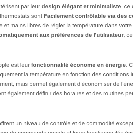
érisent par leur
design élégant et minimaliste
, ce
 thermostats sont
Facilement contrôlable via des
e et mains libres de régler la température dans votr
tomatiquement aux préférences de l'utilisateur
, ce
pple est leur
fonctionnalité économe en énergie
. 
tiquement la température en fonction des conditions i
ent, mais permet également d’économiser de l’énerg
vent également définir des horaires et des routines pe
ffrent un niveau de contrôle et de commodité except
rface de commande vocale et leurs fonctionnalités éc