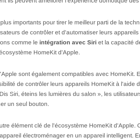
t ils peuvent améliorer l'expérience domotique des u
 plus importants pour tirer le meilleur parti de la t
isateurs de contrôler et d'automatiser leurs apparei
tions comme le⁣
intégration avec Siri
et la capacité 
l'écosystème HomeKit d'Apple.
'Apple sont également compatibles avec HomeKit. En 
ssibilité de contrôler leurs appareils HomeKit à l'ai
s Siri, éteins les lumières du salon », les utilisateu
er un seul bouton.
autre élément clé de l'écosystème HomeKit d'Apple. C
ppareil électroménager en un appareil intelligent. En