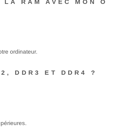
E LA RAM AVEC MON O
re ordinateur.
2, DDR3 ET DDR4 ?
upérieures.