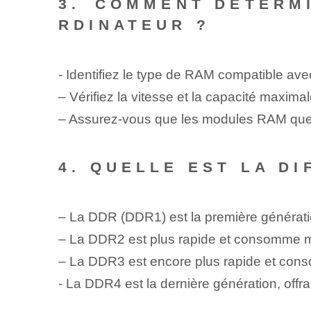
3.⁢ COMMENT DÉTERM
RDINATEUR ?
-⁢ Identifiez le type⁤ de ‌RAM compatible av
– Vérifiez la vitesse et la capacité maxima
– Assurez-vous que les modules RAM que 
4. QUELLE EST LA D
– La DDR (DDR1) est la première générat
– La DDR2 est plus rapide et consomme m
– La DDR3 est encore plus rapide et con
-⁤ La DDR4 est la ⁤dernière⁤ génération, off