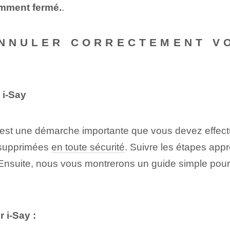
emment fermé.
.
ANNULER CORRECTEMENT V
 i-Say
 est une démarche importante que vous devez effect
 supprimées
en toute sécurité
. Suivre les étapes app
e. Ensuite, nous vous montrerons un guide simple pou
 i-Say :