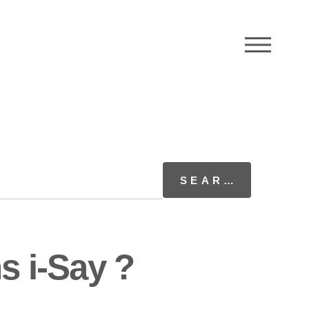
M
 i-Say ?