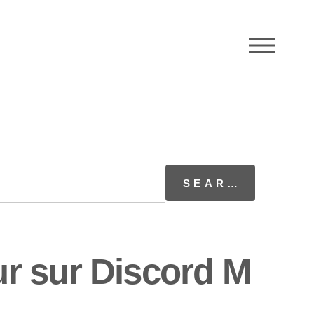
M
r sur Discord M