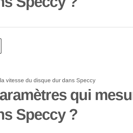
ns Speccy ?
aramètres qui mesur
ns Speccy ?