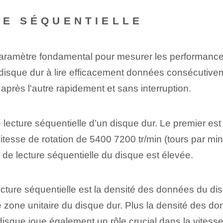
RE SÉQUENTIELLE
n paramètre fondamental pour mesurer les performanc
 disque dur à lire
efficacement
données consécutivemen
 après l'autre rapidement et sans interruption.
e lecture séquentielle d’un disque dur. Le premier est
tesse de rotation de 5400 7200 tr/min (tours par mi
e de lecture séquentielle du disque est élevée.
lecture séquentielle est la densité des données du dis
one unitaire du disque dur. Plus la densité des don
 disque joue également un rôle crucial dans la vitess