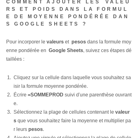
COMMENT AJOUTER LES⁤ VALEU
RS ET POIDS DANS LA FORMUL
E DE MOYENNE PONDÉRÉE DAN
S GOOGLE SHEETS ?
Pour incorporer le
valeurs
et ​
pesos
dans la formule moy
enne pondérée en ‍
Google Sheets
, suivez ces étapes dé
taillées :
Cliquez sur la cellule dans laquelle vous souhaitez sa
isir la formule moyenne pondérée.
Écrire
=SOMMEPROD
suivi d'une parenthèse ouvrant
e⁣.
Sélectionnez la plage de cellules contenant le
valeur
s
que vous souhaitez faire la moyenne et multiplier pa
r leurs
pesos
.
Ajoutez une virgule et sélectionnez la⁤ plage de ⁣cellule