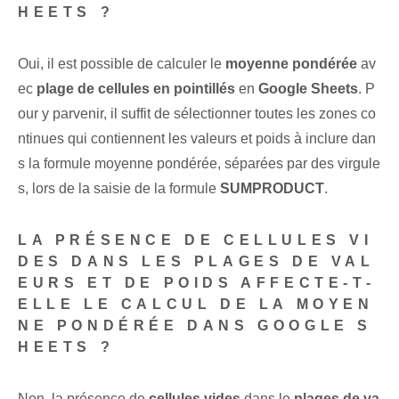
HEETS ?
Oui, il est possible de calculer le
moyenne pondérée
av
ec
plage de cellules en pointillés
en
Google Sheets
.⁢ P
our y parvenir, il suffit de sélectionner toutes les zones co
ntinues qui contiennent les valeurs et poids à inclure dan
s la formule moyenne pondérée, séparées par des virgule
s, lors de la saisie de la formule
SUMPRODUCT
.
LA PRÉSENCE DE CELLULES VI
DES DANS LES PLAGES DE VAL
EURS ET DE POIDS AFFECTE-T-
ELLE LE CALCUL DE LA MOYEN
NE PONDÉRÉE DANS GOOGLE S
HEETS ?
Non,⁤ la présence de
cellules vides
dans ⁣le⁤
plages de va