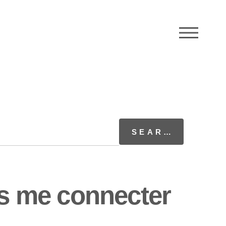
M
as me connecter