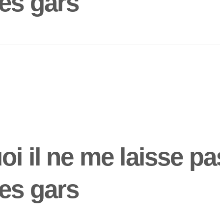
les gars
oi il ne me laisse p
les gars