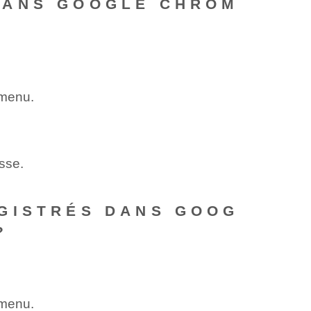
DANS GOOGLE CHROM
 menu.
sse.
EGISTRÉS DANS GOOG
?
 menu.